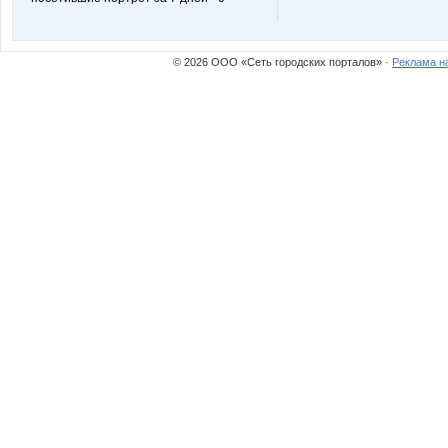
Пируэтта
Яна
© 2026 ООО «Сеть городских порталов» ·
Реклама н
Червонная дама