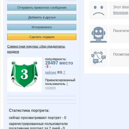
Lonza
Lusien
Этот блог
Отправить приватное сообщение
блогеров
.
Добавить в друзья
Игнорировать
PUMA2877
Princess V
Посетит
Сделать подарок
Совместная покупка: сбор предоплаты,
раздачи
_muZZZa_
adelnn
Посмотре
популярность:
28497 место
-3 ↓
рейтинг
831
?
lenchikg
soloma
Привилегированный
пользователь
3
уровня
Детская одежда!
И-Р-Е-
Статистика портрета:
сейчас просматривают портрет - 0
зарегистрированные пользователи
посетившие портрет за 7 дней - 0